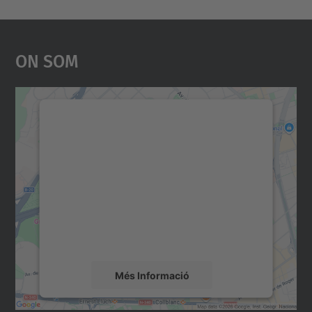
On Som
Necessitem el vostre
consentiment per carregar el
servei Google Maps!
Utilitzem un servei de tercers per incrustar
contingut del mapa que pugui recollir dades
sobre la vostra activitat. Reviseu-ne els
detalls i accepteu el servei per veure el
mapa.
Més Informació
Accepta