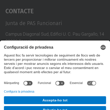
Contacte
powered by
Usercentrics Consent
Management Platform
Junta de PAS Funcionari
Campus Diagonal Sud, Edifici U. C. Pau Gargallo, 14
08028 Barcelona
Tel.
:
93 401 71 46
E-mail
:
junta.pasf@upc.edu
Formulari de contacte
© UPC
Junta PAS Funcionari