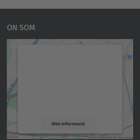
On Som
Necessitem el vostre
consentiment per carregar el
servei Google Maps!
Utilitzem un servei de tercers per incrustar
contingut del mapa que pugui recollir dades
sobre la vostra activitat. Reviseu-ne els
detalls i accepteu el servei per veure el
mapa.
Més Informació
Accepta