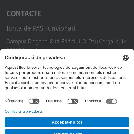
Contacte
powered by
Usercentrics Consent
Management Platform
Junta de PAS Funcionari
Campus Diagonal Sud, Edifici U. C. Pau Gargallo, 14
08028 Barcelona
Tel.
:
93 401 71 46
E-mail
:
junta.pasf@upc.edu
Formulari de contacte
© UPC
Junta PAS Funcionari