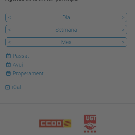
<
Dia
>
<
Setmana
>
<
Mes
>
Passat
Avui
9
Properament
iCal