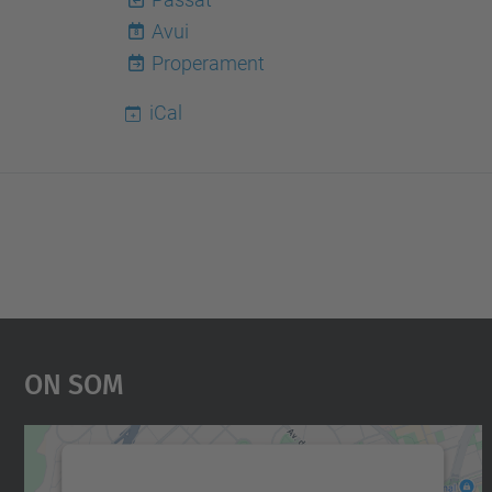
Avui
8
Properament
iCal
On Som
Necessitem el vostre consentiment