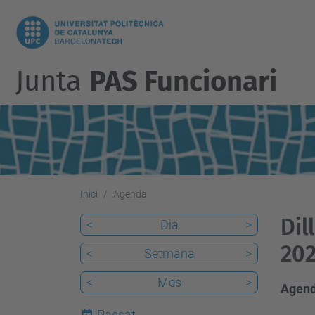
Junta
PAS Funcionari
Inici
Agenda
Dil
<
Dia
>
202
<
Setmana
>
<
Mes
>
Agend
Passat