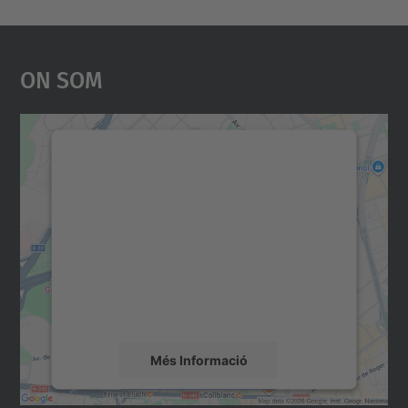
On Som
Necessitem el vostre
consentiment per carregar el
servei Google Maps!
Utilitzem un servei de tercers per incrustar
contingut del mapa que pugui recollir dades
sobre la vostra activitat. Reviseu-ne els
detalls i accepteu el servei per veure el
mapa.
Més Informació
Accepta