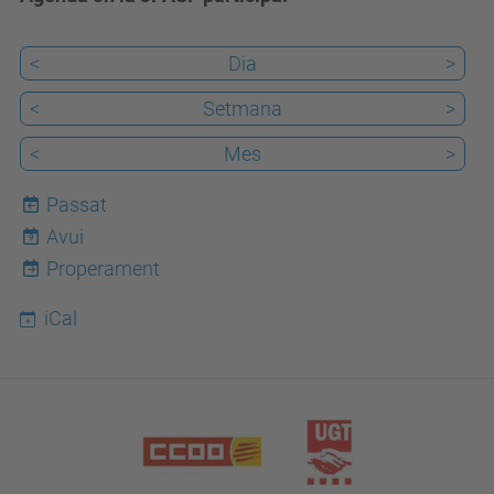
<
Dia
>
<
Setmana
>
<
Mes
>
Passat
Avui
9
Properament
iCal