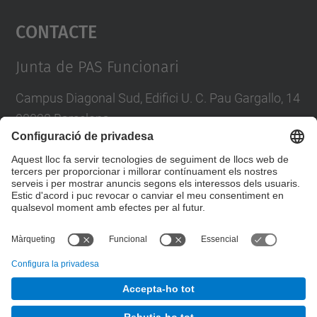
Contacte
powered by
Usercentrics Consent
Management Platform
Junta de PAS Funcionari
Campus Diagonal Sud, Edifici U. C. Pau Gargallo, 14
08028 Barcelona
Tel.
:
93 401 71 46
E-mail
:
junta.pasf@upc.edu
Formulari de contacte
© UPC
Junta PAS Funcionari