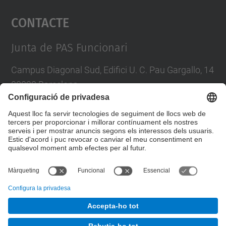
Contacte
powered by
Usercentrics Consent
Management Platform
Junta de PAS Funcionari
Campus Diagonal Sud, Edifici U. C. Pau Gargallo, 14
08028 Barcelona
Tel.
:
93 401 71 46
E-mail
:
junta.pasf@upc.edu
Formulari de contacte
© UPC
Junta PAS Funcionari