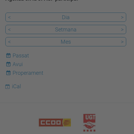
<
Dia
>
<
Setmana
>
<
Mes
>
Passat
Avui
6
Properament
iCal