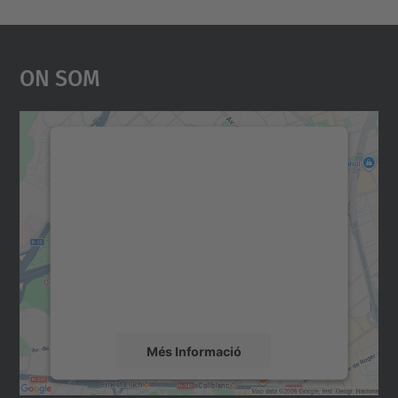
On Som
Necessitem el vostre
consentiment per carregar el
servei Google Maps!
Utilitzem un servei de tercers per incrustar
contingut del mapa que pugui recollir dades
sobre la vostra activitat. Reviseu-ne els
detalls i accepteu el servei per veure el
mapa.
Més Informació
Accepta