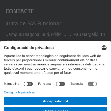
Contacte
powered by
Usercentrics Consent
Management Platform
Junta de PAS Funcionari
Campus Diagonal Sud, Edifici U. C. Pau Gargallo, 14
08028 Barcelona
Tel.
:
93 401 71 46
E-mail
:
junta.pasf@upc.edu
Formulari de contacte
© UPC
Junta PAS Funcionari