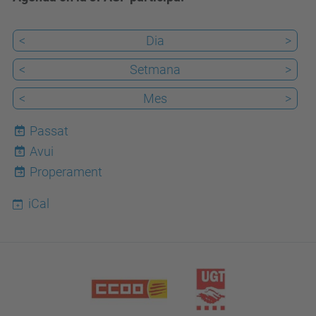
<
Dia
>
<
Setmana
>
<
Mes
>
Passat
Avui
6
Properament
iCal