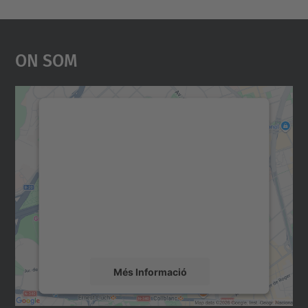
On Som
Necessitem el vostre
consentiment per carregar el
servei Google Maps!
Utilitzem un servei de tercers per incrustar
contingut del mapa que pugui recollir dades
sobre la vostra activitat. Reviseu-ne els
detalls i accepteu el servei per veure el
mapa.
Més Informació
Accepta