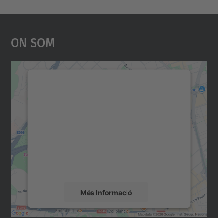
On Som
Necessitem el vostre
consentiment per carregar el
servei Google Maps!
Utilitzem un servei de tercers per incrustar
contingut del mapa que pugui recollir dades
sobre la vostra activitat. Reviseu-ne els
detalls i accepteu el servei per veure el
mapa.
Més Informació
Accepta