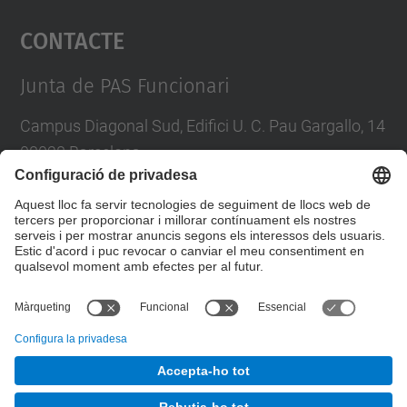
Contacte
powered by
Usercentrics Consent
Management Platform
Junta de PAS Funcionari
Campus Diagonal Sud, Edifici U. C. Pau Gargallo, 14
08028 Barcelona
Tel.
:
93 401 71 46
E-mail
:
junta.pasf@upc.edu
Formulari de contacte
© UPC
Junta PAS Funcionari