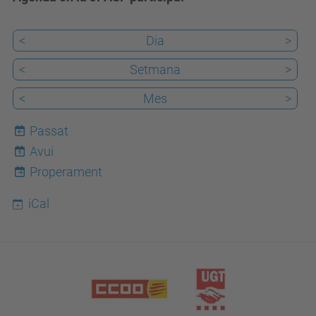
<
Dia
>
<
Setmana
>
<
Mes
>
Passat
Avui
6
Properament
iCal