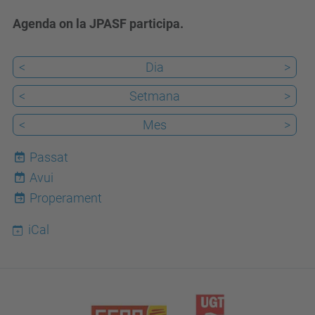
Agenda on la JPASF participa.
<
Dia
>
<
Setmana
>
<
Mes
>
Passat
Avui
7
Properament
iCal