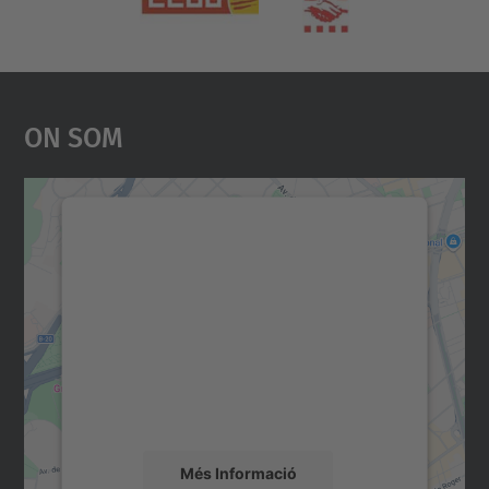
On Som
Necessitem el vostre
consentiment per carregar el
servei Google Maps!
Utilitzem un servei de tercers per incrustar
contingut del mapa que pugui recollir dades
sobre la vostra activitat. Reviseu-ne els
detalls i accepteu el servei per veure el
mapa.
Més Informació