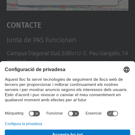
Accepta
Contacte
powered by
Usercentrics Consent
Management Platform
Junta de PAS Funcionari
Campus Diagonal Sud, Edifici U. C. Pau Gargallo, 14
08028 Barcelona
Tel.
:
93 401 71 46
E-mail
:
junta.pasf@upc.edu
Formulari de contacte