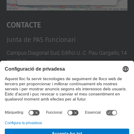
Accepta
Contacte
powered by
Usercentrics Consent
Management Platform
Junta de PAS Funcionari
Campus Diagonal Sud, Edifici U. C. Pau Gargallo, 14
08028 Barcelona
Tel.
:
93 401 71 46
E-mail
:
junta.pasf@upc.edu
Formulari de contacte