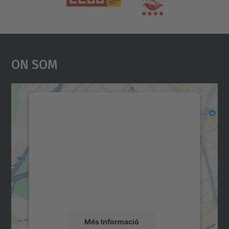
On Som
Necessitem el vostre
consentiment per carregar el
servei Google Maps!
Utilitzem un servei de tercers per incrustar
contingut del mapa que pugui recollir dades
sobre la vostra activitat. Reviseu-ne els
detalls i accepteu el servei per veure el
mapa.
Més Informació