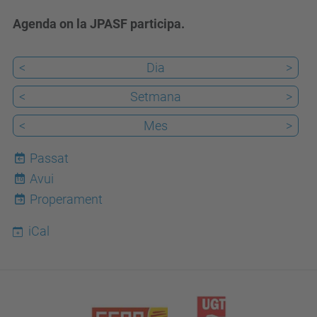
Agenda on la JPASF participa.
<
Dia
>
<
Setmana
>
<
Mes
>
Passat
Avui
10
Properament
iCal