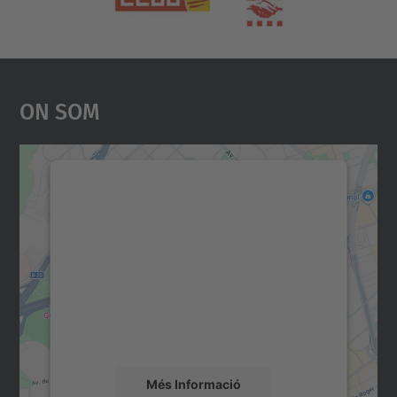
On Som
Necessitem el vostre
consentiment per carregar el
servei Google Maps!
Utilitzem un servei de tercers per incrustar
contingut del mapa que pugui recollir dades
sobre la vostra activitat. Reviseu-ne els
detalls i accepteu el servei per veure el
mapa.
Més Informació