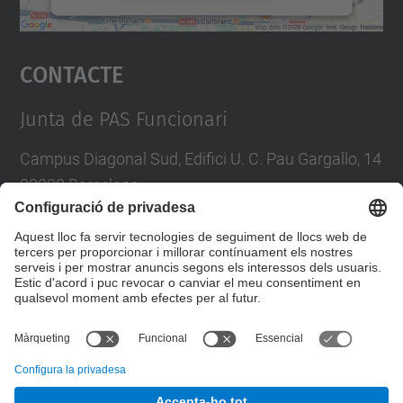
Accepta
Contacte
powered by
Usercentrics Consent
Management Platform
Junta de PAS Funcionari
Campus Diagonal Sud, Edifici U. C. Pau Gargallo, 14
08028 Barcelona
Tel.
:
93 401 71 46
E-mail
:
junta.pasf@upc.edu
Formulari de contacte