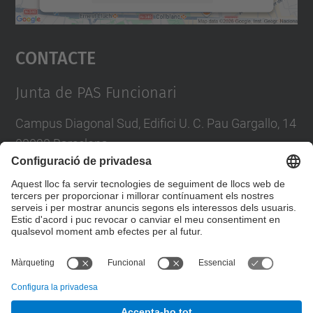
Accepta
Contacte
powered by
Usercentrics Consent
Management Platform
Junta de PAS Funcionari
Campus Diagonal Sud, Edifici U. C. Pau Gargallo, 14
08028 Barcelona
Tel.
:
93 401 71 46
E-mail
:
junta.pasf@upc.edu
Formulari de contacte