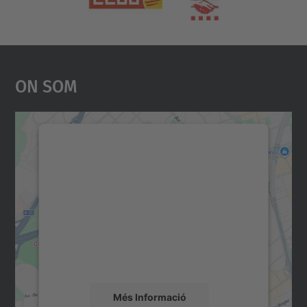
On Som
Necessitem el vostre
consentiment per carregar el
servei Google Maps!
Utilitzem un servei de tercers per incrustar
contingut del mapa que pugui recollir dades
sobre la vostra activitat. Reviseu-ne els
detalls i accepteu el servei per veure el
mapa.
Més Informació