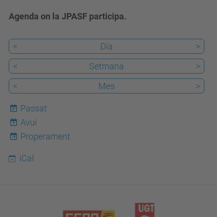
Agenda on la JPASF participa.
<
Dia
>
<
Setmana
>
<
Mes
>
Passat
Avui
9
Properament
iCal