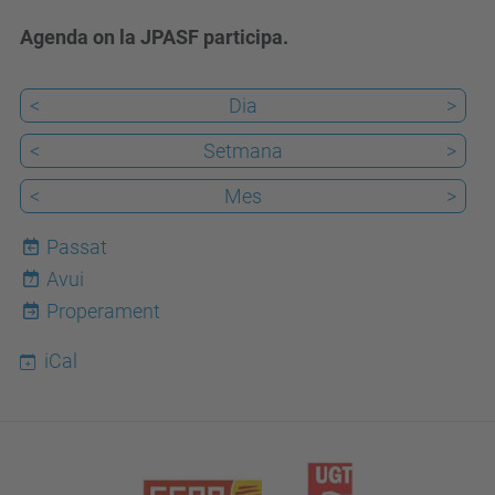
Agenda on la JPASF participa.
<
Dia
>
<
Setmana
>
<
Mes
>
Passat
Avui
7
Properament
iCal