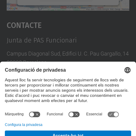
Accepta
Contacte
powered by
Usercentrics Consent
Management Platform
Junta de PAS Funcionari
Campus Diagonal Sud, Edifici U. C. Pau Gargallo, 14
08028 Barcelona
Tel.
:
93 401 71 46
E-mail
:
junta.pasf@upc.edu
Formulari de contacte