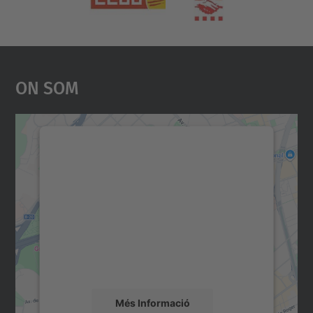
On Som
Necessitem el vostre
consentiment per carregar el
servei Google Maps!
Utilitzem un servei de tercers per incrustar
contingut del mapa que pugui recollir dades
sobre la vostra activitat. Reviseu-ne els
detalls i accepteu el servei per veure el
mapa.
Més Informació