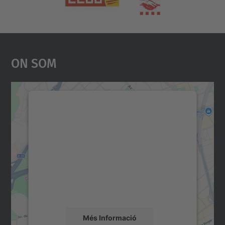
On Som
Necessitem el vostre
consentiment per carregar el
servei Google Maps!
Utilitzem un servei de tercers per incrustar
contingut del mapa que pugui recollir dades
sobre la vostra activitat. Reviseu-ne els
detalls i accepteu el servei per veure el
mapa.
Més Informació