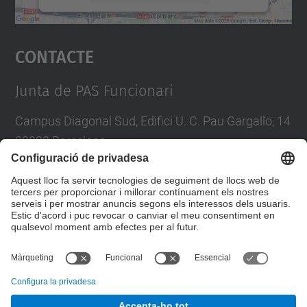
Accepta
Contacte
powered by
Usercentrics Consent
Management Platform
Junta de PAS Funcionari
Campus Diagonal Sud, Edifici U. C. Pau Gargallo, 14
08028 Barcelona
Tel.
:
93 401 71 46
E-mail
:
junta.pasf@upc.edu
Formulari de contacte