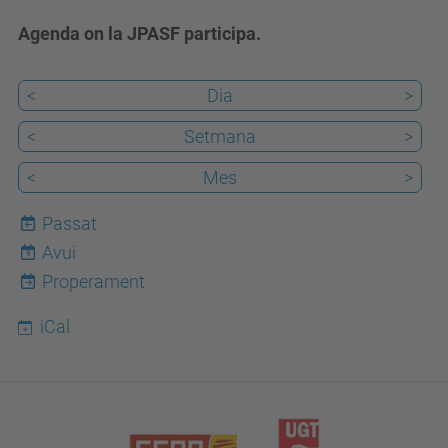
Agenda on la JPASF participa.
<
Dia
>
<
Setmana
>
<
Mes
>
Passat
Avui
9
Properament
iCal