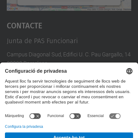
Accepta
Contacte
powered by
Usercentrics Consent
Management Platform
Junta de PAS Funcionari
Campus Diagonal Sud, Edifici U. C. Pau Gargallo, 14
08028 Barcelona
Tel.
:
93 401 71 46
E-mail
:
junta.pasf@upc.edu
Formulari de contacte