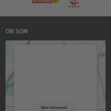
On Som
Necessitem el vostre
consentiment per carregar el
servei Google Maps!
Utilitzem un servei de tercers per incrustar
contingut del mapa que pugui recollir dades
sobre la vostra activitat. Reviseu-ne els
detalls i accepteu el servei per veure el
mapa.
Més Informació