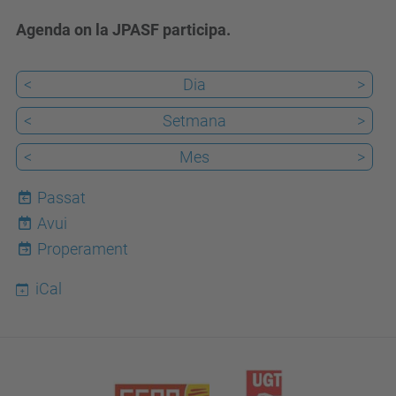
Agenda on la JPASF participa.
<
Dia
>
<
Setmana
>
<
Mes
>
Passat
Avui
9
Properament
iCal