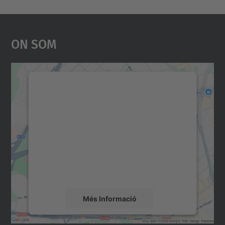
On Som
Necessitem el vostre
consentiment per carregar el
servei Google Maps!
Utilitzem un servei de tercers per incrustar
contingut del mapa que pugui recollir dades
sobre la vostra activitat. Reviseu-ne els
detalls i accepteu el servei per veure el
mapa.
Més Informació
Accepta