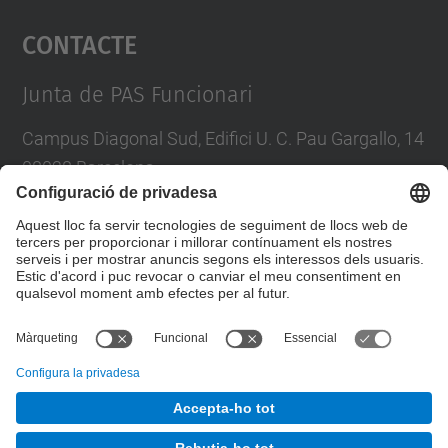
Contacte
powered by
Usercentrics Consent
Management Platform
Junta de PAS Funcionari
Campus Diagonal Sud, Edifici U. C. Pau Gargallo, 14
08028 Barcelona
Tel.
:
93 401 71 46
E-mail
:
junta.pasf@upc.edu
Formulari de contacte
© UPC
Junta PAS Funcionari