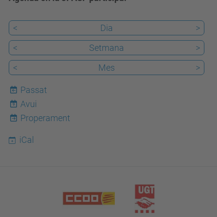
<
Dia
>
<
Setmana
>
<
Mes
>
Passat
Avui
9
Properament
iCal