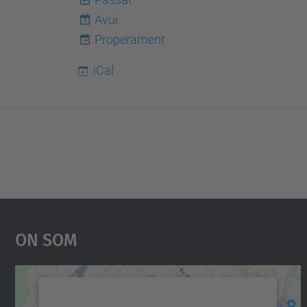
Avui
9
Properament
iCal
On Som
Necessitem el vostre consentiment