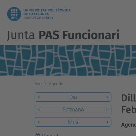
Junta
PAS Funcionari
Inici
Agenda
Dil
<
Dia
>
Feb
<
Setmana
>
<
Mes
>
Agend
Passat