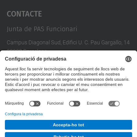
Contacte
powered by
Usercentrics Consent
Management Platform
Junta de PAS Funcionari
Campus Diagonal Sud, Edifici U. C. Pau Gargallo, 14
08028 Barcelona
Tel.
:
93 401 71 46
E-mail
:
junta.pasf@upc.edu
Formulari de contacte
© UPC
Junta PAS Funcionari