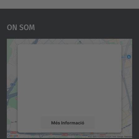
On Som
Necessitem el vostre
consentiment per carregar el
servei Google Maps!
Utilitzem un servei de tercers per incrustar
contingut del mapa que pugui recollir dades
sobre la vostra activitat. Reviseu-ne els
detalls i accepteu el servei per veure el
mapa.
Més Informació
Accepta