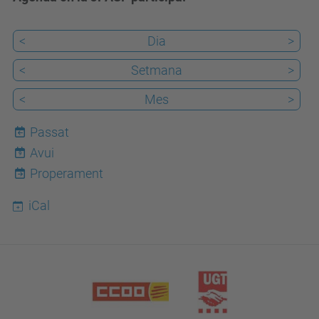
<
Dia
>
<
Setmana
>
<
Mes
>
Passat
Avui
9
Properament
iCal