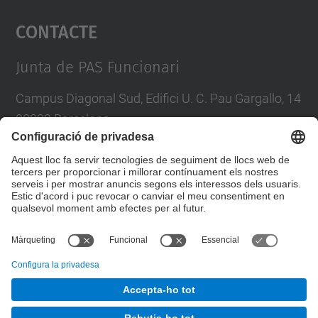
Contacte
powered by
Usercentrics Consent
Management Platform
Junta de PAS Funcionari
Campus Diagonal Sud, Edifici U. C. Pau Gargallo, 14
08028 Barcelona
Tel.
:
93 401 71 46
E-mail
:
junta.pasf@upc.edu
Formulari de contacte
© UPC
Junta PAS Funcionari