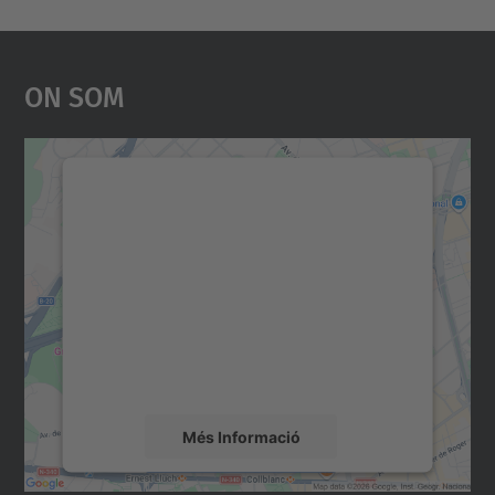
On Som
Necessitem el vostre
consentiment per carregar el
servei Google Maps!
Utilitzem un servei de tercers per incrustar
contingut del mapa que pugui recollir dades
sobre la vostra activitat. Reviseu-ne els
detalls i accepteu el servei per veure el
mapa.
Més Informació
Accepta