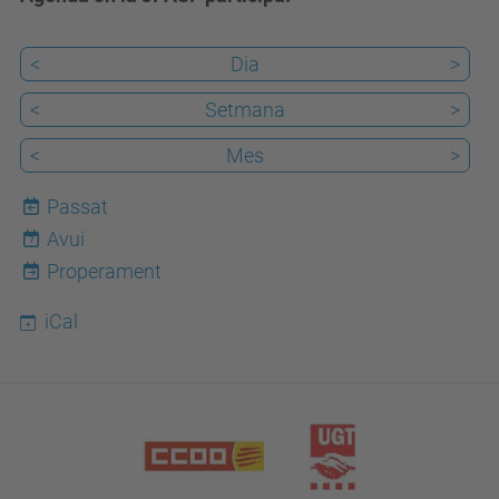
<
Dia
>
<
Setmana
>
<
Mes
>
Passat
Avui
7
Properament
iCal