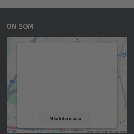
On Som
Necessitem el vostre
consentiment per carregar el
servei Google Maps!
Utilitzem un servei de tercers per incrustar
contingut del mapa que pugui recollir dades
sobre la vostra activitat. Reviseu-ne els
detalls i accepteu el servei per veure el
mapa.
Més Informació
Accepta