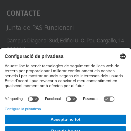
Contacte
powered by
Usercentrics Consent
Management Platform
Junta de PAS Funcionari
Campus Diagonal Sud, Edifici U. C. Pau Gargallo, 14
08028 Barcelona
Tel.
:
93 401 71 46
E-mail
:
junta.pasf@upc.edu
Formulari de contacte
© UPC
Junta PAS Funcionari