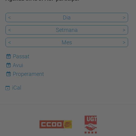
<
Dia
>
<
Setmana
>
<
Mes
>
Passat
Avui
9
Properament
iCal