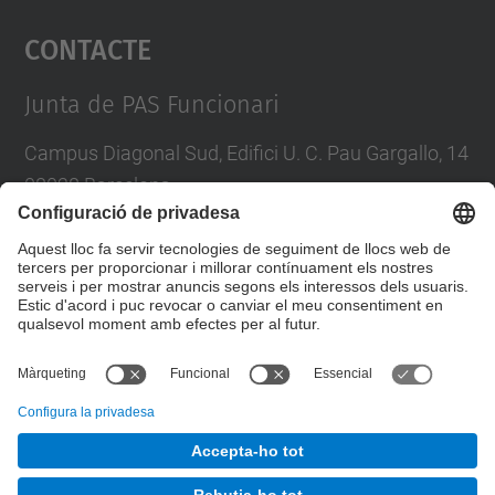
Contacte
powered by
Usercentrics Consent
Management Platform
Junta de PAS Funcionari
Campus Diagonal Sud, Edifici U. C. Pau Gargallo, 14
08028 Barcelona
Tel.
:
93 401 71 46
E-mail
:
junta.pasf@upc.edu
Formulari de contacte
© UPC
Junta PAS Funcionari