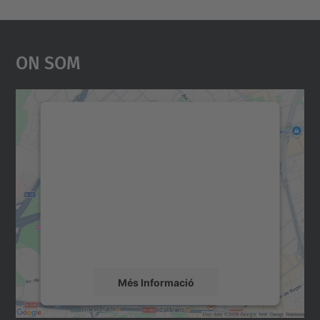
On Som
Necessitem el vostre
consentiment per carregar el
servei Google Maps!
Utilitzem un servei de tercers per incrustar
contingut del mapa que pugui recollir dades
sobre la vostra activitat. Reviseu-ne els
detalls i accepteu el servei per veure el
mapa.
Més Informació
Accepta