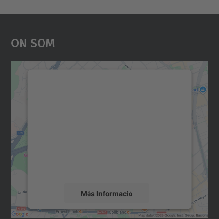
On Som
Necessitem el vostre
consentiment per carregar el
servei Google Maps!
Utilitzem un servei de tercers per incrustar
contingut del mapa que pugui recollir dades
sobre la vostra activitat. Reviseu-ne els
detalls i accepteu el servei per veure el
mapa.
Més Informació
Accepta