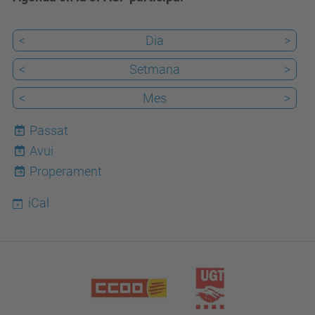
<
Dia
>
<
Setmana
>
<
Mes
>
Passat
Avui
9
Properament
iCal