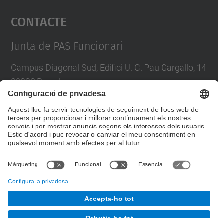
Contacte
powered by
Usercentrics Consent
Management Platform
Junta de PAS Funcionari
Campus Diagonal Sud, Edifici U. C. Pau Gargallo, 14
08028 Barcelona
Tel.
:
93 401 71 46
E-mail
:
junta.pasf@upc.edu
Formulari de contacte
© UPC
Junta PAS Funcionari