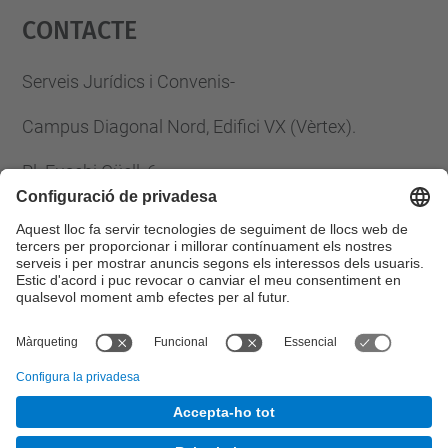
Contacte
powered by
Usercentrics Consent
Management Platform
Serveis Jurídics i Convenis-
Campus Diagonal Nord, Edifici VX (Vèrtex).
Pl. Eusebi Güell, 6
08034 Barcelona
Tel.
:
93 401 61 33
Fax
:
93 401 25 85
E-mail
:
serveis.juridics@upc.edu
© UPC
Gabinet Jurí­dic.