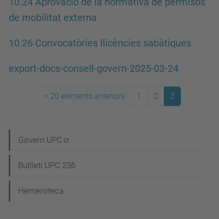
10.24 Aprovació de la normativa de permisos
de mobilitat externa
10.26 Convocatòries llicències sabàtiques
export-docs-consell-govern-2025-03-24
<
20 elements anteriors
1
2
3
N
Govern UPC
a
Butlletí UPC 236
v
e
Hemeroteca
g