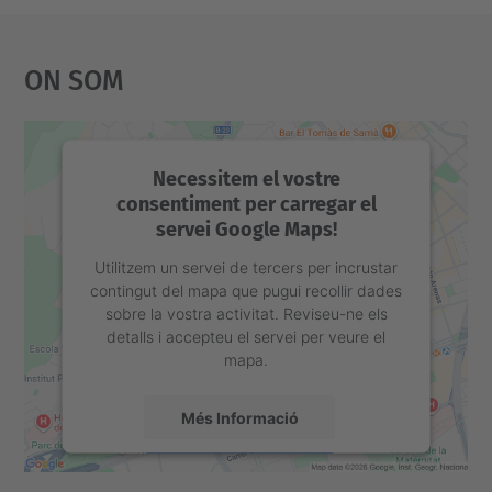
a
c
On Som
i
ó
Necessitem el vostre
consentiment per carregar el
servei Google Maps!
Utilitzem un servei de tercers per incrustar
contingut del mapa que pugui recollir dades
sobre la vostra activitat. Reviseu-ne els
detalls i accepteu el servei per veure el
mapa.
Més Informació
Accepta