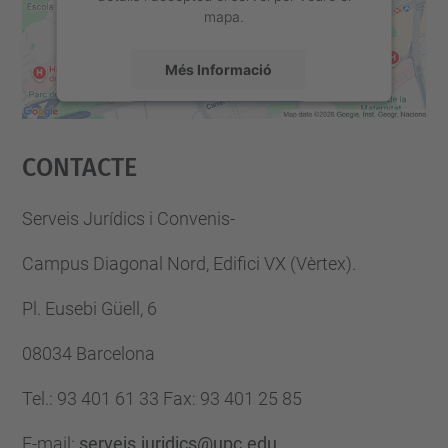
mapa.
Més Informació
Accepta
Contacte
powered by
Usercentrics Consent
Management Platform
Serveis Jurídics i Convenis-
Campus Diagonal Nord, Edifici VX (Vèrtex).
Pl. Eusebi Güell, 6
08034 Barcelona
Tel.
:
93 401 61 33
Fax
:
93 401 25 85
E-mail
:
serveis.juridics@upc.edu