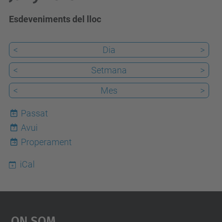
Esdeveniments del lloc
<
Dia
>
<
Setmana
>
<
Mes
>
Passat
Avui
7
Properament
iCal
On Som