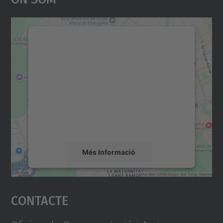
Necessitem el vostre
consentiment per carregar el
servei Google Maps!
Utilitzem un servei de tercers per incrustar
contingut del mapa que pugui recollir dades
sobre la vostra activitat. Reviseu-ne els
detalls i accepteu el servei per veure el
mapa.
Més Informació
Accepta
Contacte
powered by
Usercentrics Consent
Management Platform