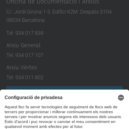
Oficina de Documentació i Arxius
C/. Jordi Girona 1-3. Edifici K2M. Despatx S104.
08034 Barcelona
Tel. 934 017 839
Arxiu General
Tel. 934 017 107
Arxiu Vèrtex
Tel. 934 011 802
Formulari de contacte
Llista Xarxes Socials