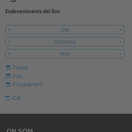
Esdeveniments del lloc
<
Dia
>
<
Setmana
>
<
Mes
>
Passat
Avui
7
Properament
iCal
On Som