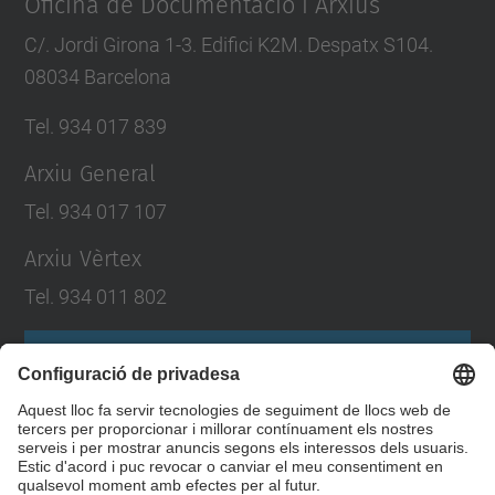
Oficina de Documentació i Arxius
C/. Jordi Girona 1-3. Edifici K2M. Despatx S104.
08034 Barcelona
Tel. 934 017 839
Arxiu General
Tel. 934 017 107
Arxiu Vèrtex
Tel. 934 011 802
Formulari de contacte
Llista Xarxes Socials