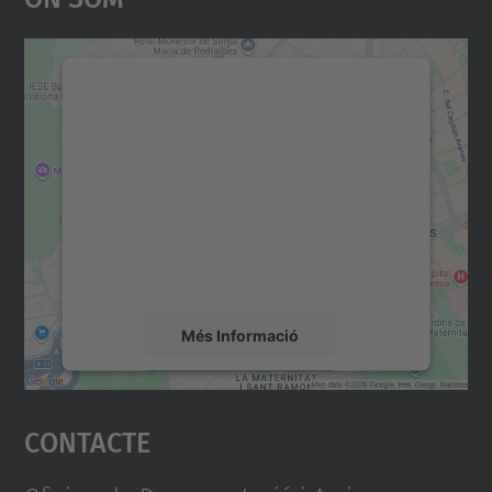
Necessitem el vostre
consentiment per carregar el
servei Google Maps!
Utilitzem un servei de tercers per incrustar
contingut del mapa que pugui recollir dades
sobre la vostra activitat. Reviseu-ne els
detalls i accepteu el servei per veure el
mapa.
Més Informació
Accepta
Contacte
powered by
Usercentrics Consent
Management Platform