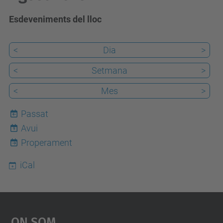
Esdeveniments del lloc
<
Dia
>
<
Setmana
>
<
Mes
>
Passat
Avui
9
Properament
iCal
On Som