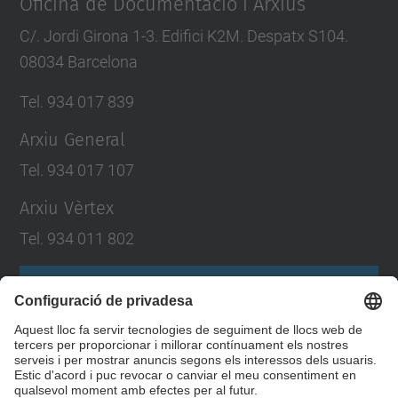
Oficina de Documentació i Arxius
C/. Jordi Girona 1-3. Edifici K2M. Despatx S104.
08034 Barcelona
Tel. 934 017 839
Arxiu General
Tel. 934 017 107
Arxiu Vèrtex
Tel. 934 011 802
Formulari de contacte
Llista Xarxes Socials