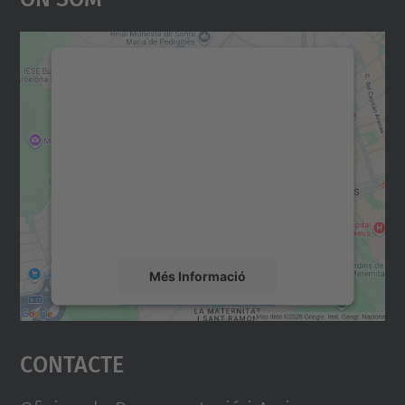
Necessitem el vostre
consentiment per carregar el
servei Google Maps!
Utilitzem un servei de tercers per incrustar
contingut del mapa que pugui recollir dades
sobre la vostra activitat. Reviseu-ne els
detalls i accepteu el servei per veure el
mapa.
Més Informació
Accepta
Contacte
powered by
Usercentrics Consent
Management Platform