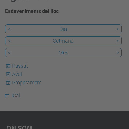
Esdeveniments del lloc
<
Dia
>
<
Setmana
>
<
Mes
>
Passat
Avui
6
Properament
iCal
On Som