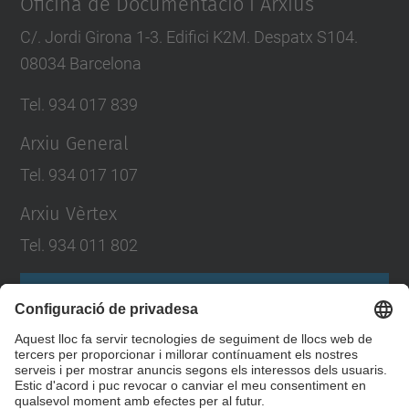
Oficina de Documentació i Arxius
C/. Jordi Girona 1-3. Edifici K2M. Despatx S104.
08034 Barcelona
Tel. 934 017 839
Arxiu General
Tel. 934 017 107
Arxiu Vèrtex
Tel. 934 011 802
Formulari de contacte
Llista Xarxes Socials