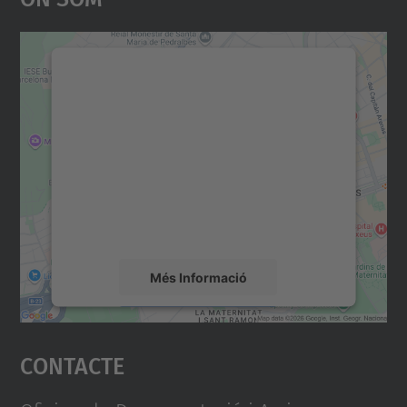
Necessitem el vostre
consentiment per carregar el
servei Google Maps!
Utilitzem un servei de tercers per incrustar
contingut del mapa que pugui recollir dades
sobre la vostra activitat. Reviseu-ne els
detalls i accepteu el servei per veure el
mapa.
Més Informació
Accepta
Contacte
powered by
Usercentrics Consent
Management Platform