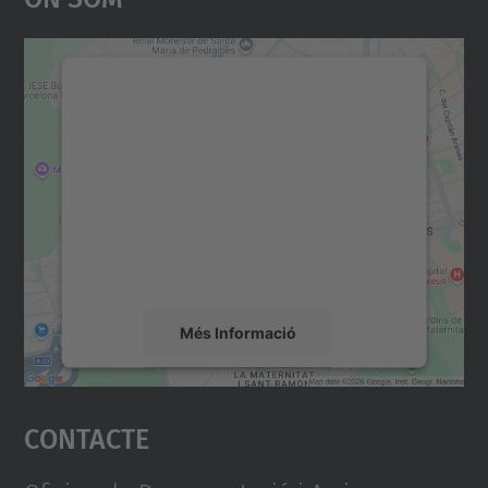
Necessitem el vostre
consentiment per carregar el
servei Google Maps!
Utilitzem un servei de tercers per incrustar
contingut del mapa que pugui recollir dades
sobre la vostra activitat. Reviseu-ne els
detalls i accepteu el servei per veure el
mapa.
Més Informació
Accepta
Contacte
powered by
Usercentrics Consent
Management Platform