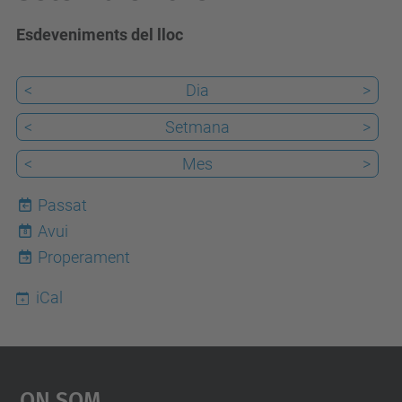
Esdeveniments del lloc
<
Dia
>
<
Setmana
>
<
Mes
>
Passat
Avui
8
Properament
iCal
On Som