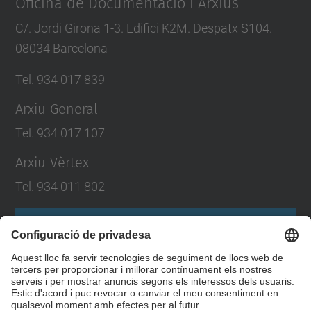
Oficina de Documentació i Arxius
C/. Jordi Girona 1-3. Edifici K2M. Despatx S104.
08034 Barcelona
Tel. 934 017 839
Arxiu General
Tel. 934 017 107
Arxiu Vèrtex
Tel. 934 011 802
Formulari de contacte
Llista Xarxes Socials