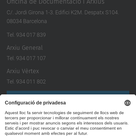
Oficina de Documentació i Arxius
C/. Jordi Girona 1-3. Edifici K2M. Despatx S104.
08034 Barcelona
Tel. 934 017 839
Arxiu General
Tel. 934 017 107
Arxiu Vèrtex
Tel. 934 011 802
Formulari de contacte
Llista Xarxes Socials