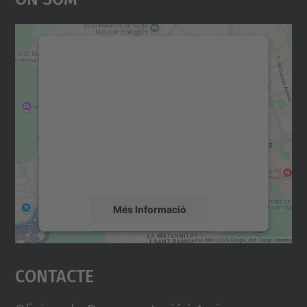
Necessitem el vostre
consentiment per carregar el
servei Google Maps!
Utilitzem un servei de tercers per incrustar
contingut del mapa que pugui recollir dades
sobre la vostra activitat. Reviseu-ne els
detalls i accepteu el servei per veure el
mapa.
Més Informació
Accepta
Contacte
powered by
Usercentrics Consent
Management Platform