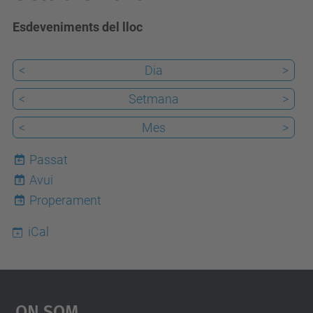
Esdeveniments del lloc
<
Dia
>
<
Setmana
>
<
Mes
>
Passat
Avui
8
Properament
iCal
On Som