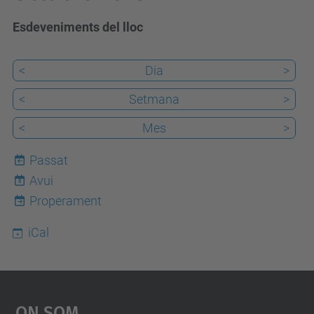
Esdeveniments del lloc
<
Dia
>
<
Setmana
>
<
Mes
>
Passat
Avui
8
Properament
iCal
On Som