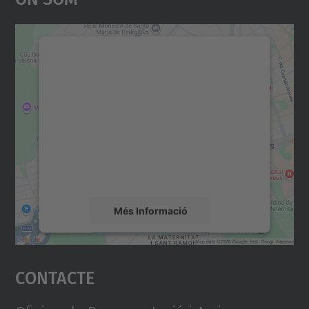
Necessitem el vostre
consentiment per carregar el
servei Google Maps!
Utilitzem un servei de tercers per incrustar
contingut del mapa que pugui recollir dades
sobre la vostra activitat. Reviseu-ne els
detalls i accepteu el servei per veure el
mapa.
Més Informació
Accepta
Contacte
powered by
Usercentrics Consent
Management Platform