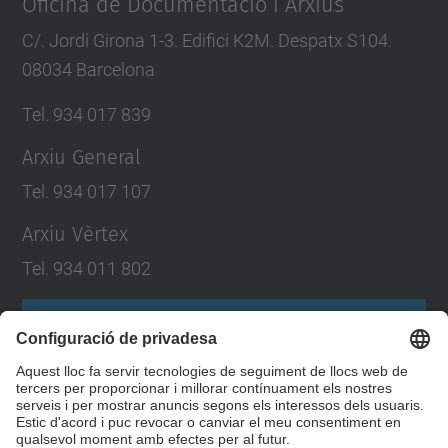
Oficina de Documentació i Arxius
C/. Jordi Girona 1-3. Edifici K2M. Despatx S104.
08034 Barcelona
Tel. 934 017 839
Arxiu General
Tel. 934 017 107
Arxiu Vèrtex
Tel. 934 011 802
Formulari de contacte
Llista Xarxes Socials