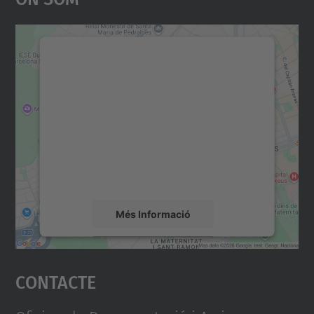
Necessitem el vostre
consentiment per carregar el
servei Google Maps!
Utilitzem un servei de tercers per incrustar
contingut del mapa que pugui recollir dades
sobre la vostra activitat. Reviseu-ne els
detalls i accepteu el servei per veure el
mapa.
Més Informació
Accepta
Contacte
powered by
Usercentrics Consent
Management Platform