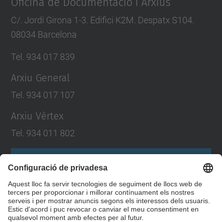
Oficina de Documentació i Arxius
C/. Jordi Girona 1-3. Edifici K2M. Despatx S104.
08034 Barcelona
Tel. 934 017 839
Arxiu General
Tel. 934 017 107
Arxiu Vèrtex
Tel. 934 011 802
Formulari de contacte
Llista Xarxes Socials