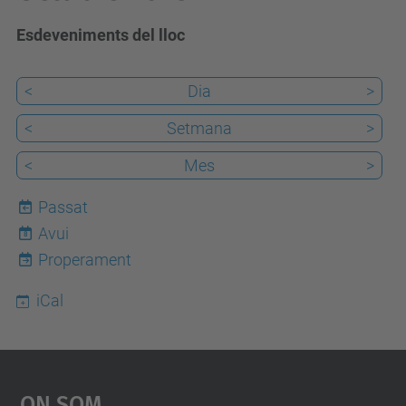
Esdeveniments del lloc
<
Dia
>
<
Setmana
>
<
Mes
>
Passat
Avui
8
Properament
iCal
On Som