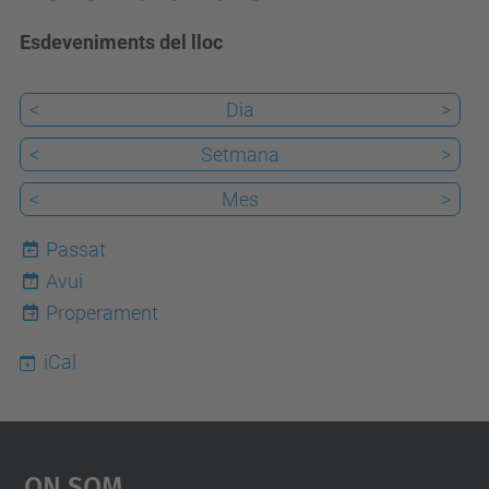
Esdeveniments del lloc
<
Dia
>
<
Setmana
>
<
Mes
>
Passat
Avui
7
Properament
iCal
On Som