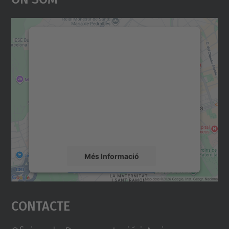
Necessitem el vostre
consentiment per carregar el
servei Google Maps!
Utilitzem un servei de tercers per incrustar
contingut del mapa que pugui recollir dades
sobre la vostra activitat. Reviseu-ne els
detalls i accepteu el servei per veure el
mapa.
Més Informació
Accepta
Contacte
powered by
Usercentrics Consent
Management Platform