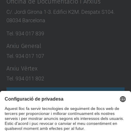
Oficina de Documentació i Arxius
C/. Jordi Girona 1-3. Edifici K2M. Despatx S104.
08034 Barcelona
Tel. 934 017 839
Arxiu General
Tel. 934 017 107
Arxiu Vèrtex
Tel. 934 011 802
Formulari de contacte
Llista Xarxes Socials