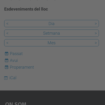
Esdeveniments del lloc
<
Dia
>
<
Setmana
>
<
Mes
>
Passat
Avui
7
Properament
iCal
On Som