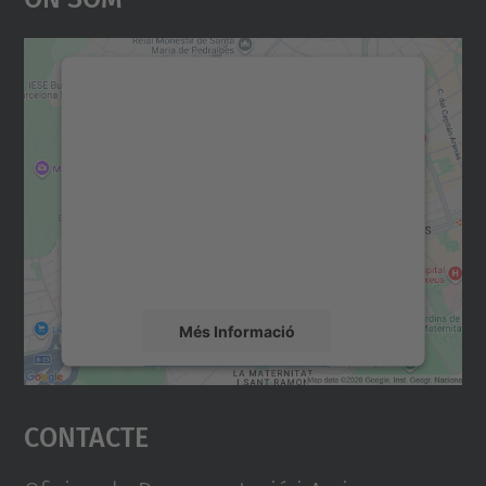
Necessitem el vostre
consentiment per carregar el
servei Google Maps!
Utilitzem un servei de tercers per incrustar
contingut del mapa que pugui recollir dades
sobre la vostra activitat. Reviseu-ne els
detalls i accepteu el servei per veure el
mapa.
Més Informació
Accepta
Contacte
powered by
Usercentrics Consent
Management Platform