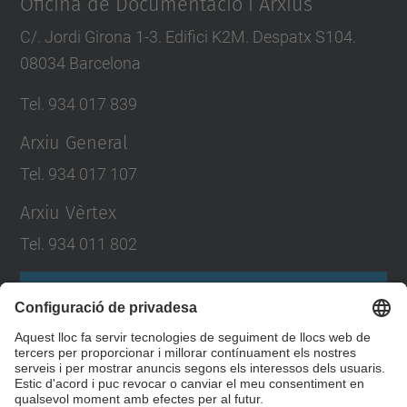
Oficina de Documentació i Arxius
C/. Jordi Girona 1-3. Edifici K2M. Despatx S104.
08034 Barcelona
Tel. 934 017 839
Arxiu General
Tel. 934 017 107
Arxiu Vèrtex
Tel. 934 011 802
Formulari de contacte
Llista Xarxes Socials