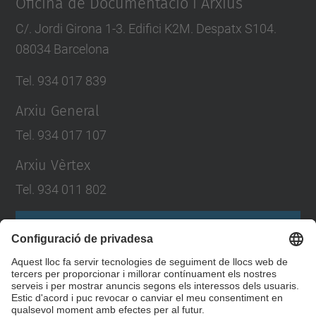
Oficina de Documentació i Arxius
C/. Jordi Girona 1-3. Edifici K2M. Despatx S104.
08034 Barcelona
Tel. 934 017 839
Arxiu General
Tel. 934 017 107
Arxiu Vèrtex
Tel. 934 011 802
Formulari de contacte
Llista Xarxes Socials