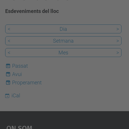
Esdeveniments del lloc
<
Dia
>
<
Setmana
>
<
Mes
>
Passat
Avui
7
Properament
iCal
On Som