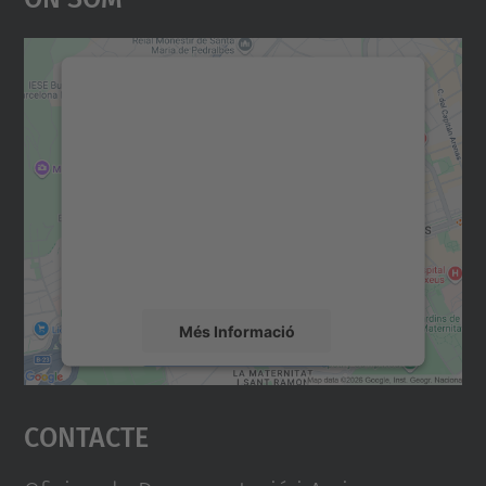
Necessitem el vostre
consentiment per carregar el
servei Google Maps!
Utilitzem un servei de tercers per incrustar
contingut del mapa que pugui recollir dades
sobre la vostra activitat. Reviseu-ne els
detalls i accepteu el servei per veure el
mapa.
Més Informació
Accepta
Contacte
powered by
Usercentrics Consent
Management Platform