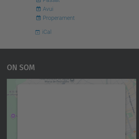
Avui
8
Properament
iCal
On Som
Necessitem el vostre consentiment
per carregar el servei Google Maps!
Utilitzem un servei de tercers per incrustar
contingut del mapa que pugui recollir dades
sobre la vostra activitat. Reviseu-ne els
detalls i accepteu el servei per veure el mapa.