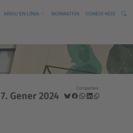
Cerca
C
ARXIU EN LÍNIA
NORMATIVA
CONEIX-NOS
e
r
c
a
a
v
a
n
Comparteix:
ç
7. Gener 2024
a
d
a
…