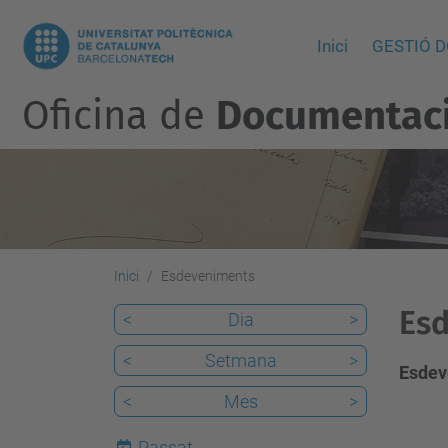
Inici
GESTIÓ 
Oficina de
Documentació
Inici
Esdeveniments
Esd
<
Dia
>
<
Setmana
>
Esdev
<
Mes
>
Passat