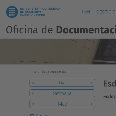
Inici
GESTIÓ 
Oficina de
Documentació
Inici
Esdeveniments
Esd
<
Dia
>
<
Setmana
>
Esdev
<
Mes
>
Passat