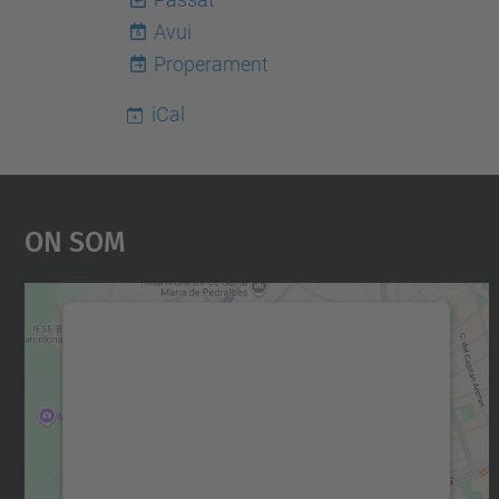
Avui
6
Properament
iCal
On Som
Necessitem el vostre consentiment
per carregar el servei Google Maps!
Utilitzem un servei de tercers per incrustar
contingut del mapa que pugui recollir dades
sobre la vostra activitat. Reviseu-ne els
detalls i accepteu el servei per veure el mapa.