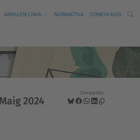
Cerca
C
ARXIU EN LÍNIA
NORMATIVA
CONEIX-NOS
e
r
c
a
a
v
a
n
Comparteix:
ç
 Maig 2024
a
d
a
…