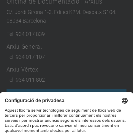
Oficina de Documentació i Arxius
C/. Jordi Girona 1-3. Edifici K2M. Despatx S104.
08034 Barcelona
Tel. 934 017 839
Arxiu General
Tel. 934 017 107
Arxiu Vèrtex
Tel. 934 011 802
Formulari de contacte
Llista Xarxes Socials