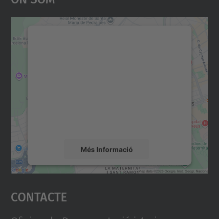
Necessitem el vostre
consentiment per carregar el
servei Google Maps!
Utilitzem un servei de tercers per incrustar
contingut del mapa que pugui recollir dades
sobre la vostra activitat. Reviseu-ne els
detalls i accepteu el servei per veure el
mapa.
Més Informació
Accepta
Contacte
powered by
Usercentrics Consent
Management Platform