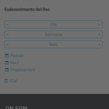
Esdeveniments del lloc
<
Dia
>
<
Setmana
>
<
Mes
>
Passat
Avui
8
Properament
iCal
On Som