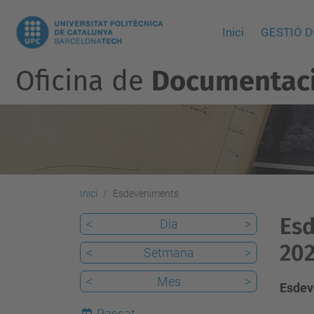
Inici
GESTIÓ 
Oficina de
Documentació
Inici
Esdeveniments
Esd
<
Dia
>
20
<
Setmana
>
<
Mes
>
Esdev
Passat