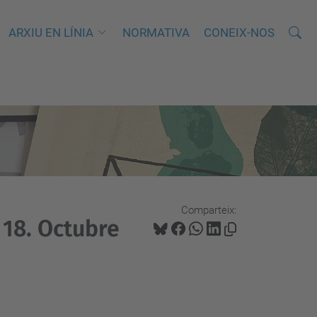
Cerca
C
ARXIU EN LÍNIA
NORMATIVA
CONEIX-NOS
e
r
c
a
a
v
a
n
Comparteix:
ç
 18. Octubre
a
d
a
…