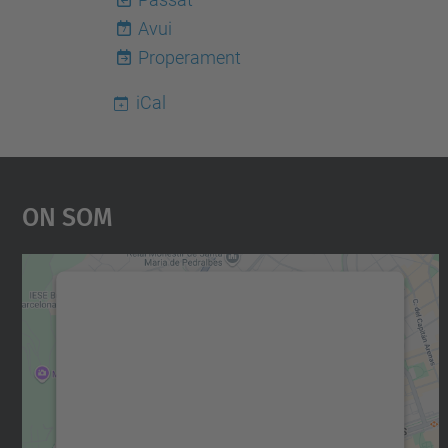
Avui
7
Properament
iCal
On Som
Necessitem el vostre consentiment
per carregar el servei Google Maps!
Utilitzem un servei de tercers per incrustar
contingut del mapa que pugui recollir dades
sobre la vostra activitat. Reviseu-ne els
detalls i accepteu el servei per veure el mapa.