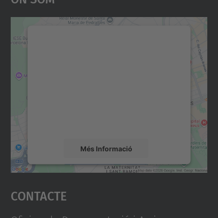
Necessitem el vostre
consentiment per carregar el
servei Google Maps!
Utilitzem un servei de tercers per incrustar
contingut del mapa que pugui recollir dades
sobre la vostra activitat. Reviseu-ne els
detalls i accepteu el servei per veure el
mapa.
Més Informació
Accepta
Contacte
powered by
Usercentrics Consent
Management Platform