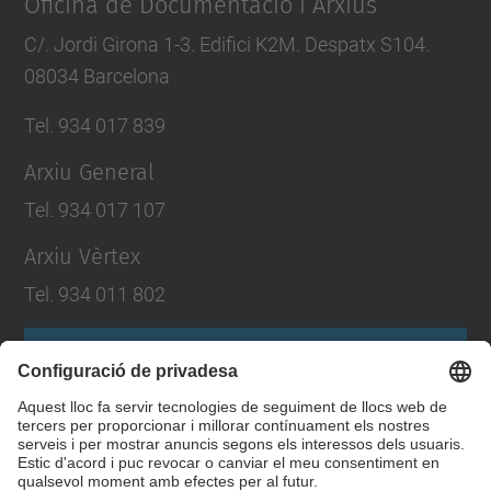
Oficina de Documentació i Arxius
C/. Jordi Girona 1-3. Edifici K2M. Despatx S104.
08034 Barcelona
Tel. 934 017 839
Arxiu General
Tel. 934 017 107
Arxiu Vèrtex
Tel. 934 011 802
Formulari de contacte
Llista Xarxes Socials