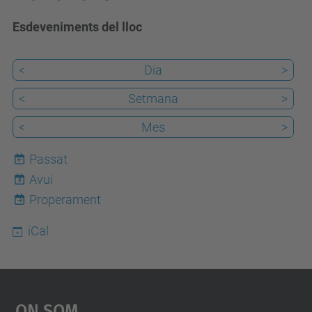
Esdeveniments del lloc
<
Dia
>
<
Setmana
>
<
Mes
>
Passat
Avui
8
Properament
iCal
On Som