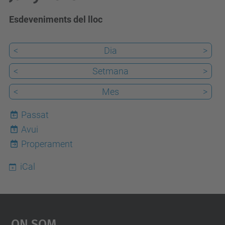
Esdeveniments del lloc
<
Dia
>
<
Setmana
>
<
Mes
>
Passat
Avui
9
Properament
iCal
On Som