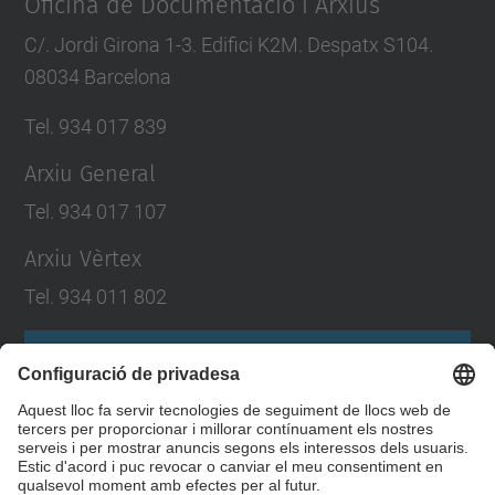
Oficina de Documentació i Arxius
C/. Jordi Girona 1-3. Edifici K2M. Despatx S104.
08034 Barcelona
Tel. 934 017 839
Arxiu General
Tel. 934 017 107
Arxiu Vèrtex
Tel. 934 011 802
Formulari de contacte
Llista Xarxes Socials