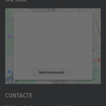
Necessitem el vostre
consentiment per carregar el
servei Google Maps!
Utilitzem un servei de tercers per incrustar
contingut del mapa que pugui recollir dades
sobre la vostra activitat. Reviseu-ne els
detalls i accepteu el servei per veure el
mapa.
Més Informació
Accepta
Contacte
powered by
Usercentrics Consent
Management Platform