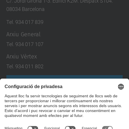
C/. Jordi Girona 1-3. Edifici K2M. Despatx S104.
08034 Barcelona
Tel. 934 017 839
Arxiu General
Tel. 934 017 107
Arxiu Vèrtex
Tel. 934 011 802
Formulari de contacte
Llista Xarxes Socials