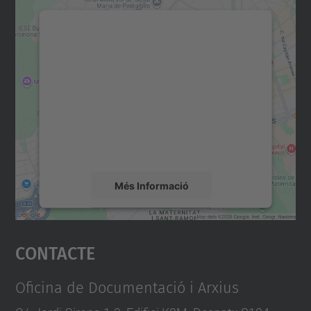
Necessitem el vostre
consentiment per carregar el
servei Google Maps!
Utilitzem un servei de tercers per incrustar
contingut del mapa que pugui recollir dades
sobre la vostra activitat. Reviseu-ne els
detalls i accepteu el servei per veure el
mapa.
Més Informació
Accepta
Contacte
powered by
Usercentrics Consent
Management Platform
Oficina de Documentació i Arxius