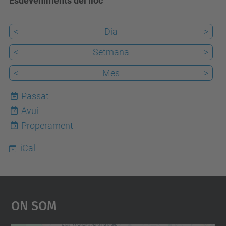
Esdeveniments del lloc
<
Dia
>
<
Setmana
>
<
Mes
>
Passat
Avui
10
Properament
iCal
On Som