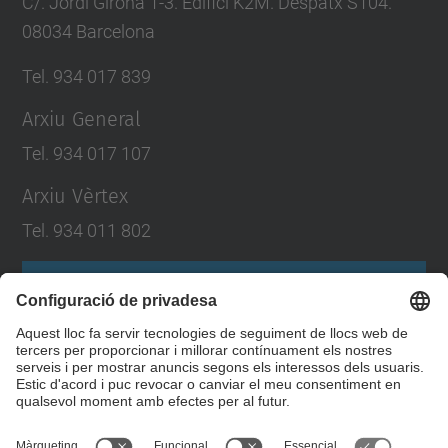
C/. Jordi Girona 1-3. Edifici K2M. Despatx S104.
08034 Barcelona
Tel. 934 017 839
Arxiu General
Tel. 934 017 107
Arxiu Vèrtex
Tel. 934 011 802
Formulari de contacte
Llista Xarxes Socials