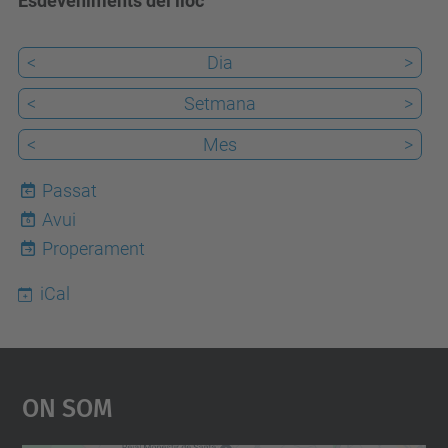
Esdeveniments del lloc
<
Dia
>
<
Setmana
>
<
Mes
>
Passat
Avui
6
Properament
iCal
On Som