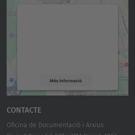
Necessitem el vostre
consentiment per carregar el
servei Google Maps!
Utilitzem un servei de tercers per incrustar
contingut del mapa que pugui recollir dades
sobre la vostra activitat. Reviseu-ne els
detalls i accepteu el servei per veure el
mapa.
Més Informació
Accepta
Contacte
powered by
Usercentrics Consent
Management Platform
Oficina de Documentació i Arxius