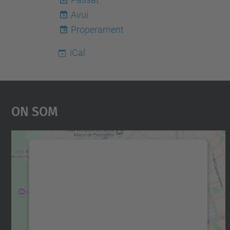
Avui
6
Properament
iCal
On Som
Necessitem el vostre consentiment
per carregar el servei Google Maps!
Utilitzem un servei de tercers per incrustar
contingut del mapa que pugui recollir dades
sobre la vostra activitat. Reviseu-ne els
detalls i accepteu el servei per veure el mapa.