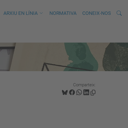
Cerca
C
ARXIU EN LÍNIA
NORMATIVA
CONEIX-NOS
e
r
c
a
a
v
a
n
Comparteix:
ç
a
d
a
…