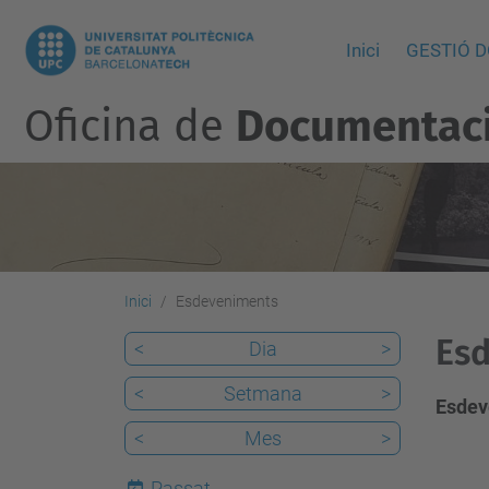
Inici
GESTIÓ 
Oficina de
Documentació
Inici
Esdeveniments
Es
<
Dia
>
<
Setmana
>
Esdev
<
Mes
>
Passat