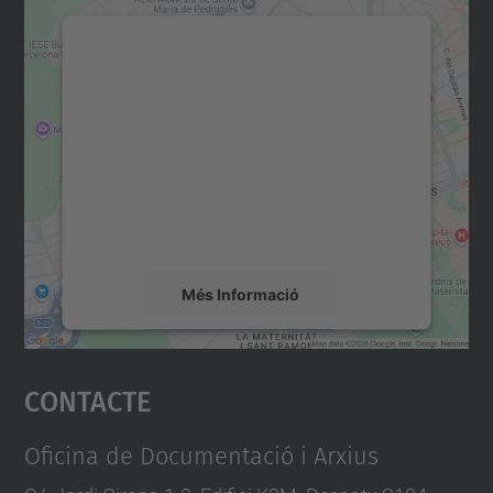
Necessitem el vostre
consentiment per carregar el
servei Google Maps!
Utilitzem un servei de tercers per incrustar
contingut del mapa que pugui recollir dades
sobre la vostra activitat. Reviseu-ne els
detalls i accepteu el servei per veure el
mapa.
Més Informació
Accepta
Contacte
powered by
Usercentrics Consent
Management Platform
Oficina de Documentació i Arxius