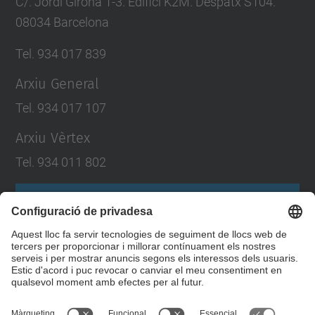
C/. Jordi Girona 1-3. Edifici K2M. Despatx S104.
08034 Barcelona
Tel. 934 017 839
Arxiu General
Tel. 934 017 107
Arxiu Vèrtex
Tel. 934 011 802
Formulari de contacte
Llista Xarxes Socials