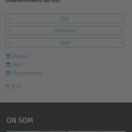
Esdeveniments del lloc
<
Dia
>
<
Setmana
>
<
Mes
>
Passat
Avui
6
Properament
iCal
On Som