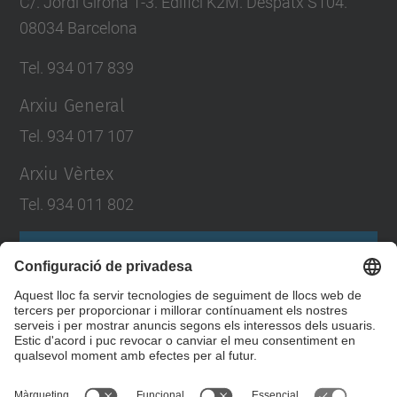
C/. Jordi Girona 1-3. Edifici K2M. Despatx S104.
08034 Barcelona
Tel. 934 017 839
Arxiu General
Tel. 934 017 107
Arxiu Vèrtex
Tel. 934 011 802
Formulari de contacte
Llista Xarxes Socials