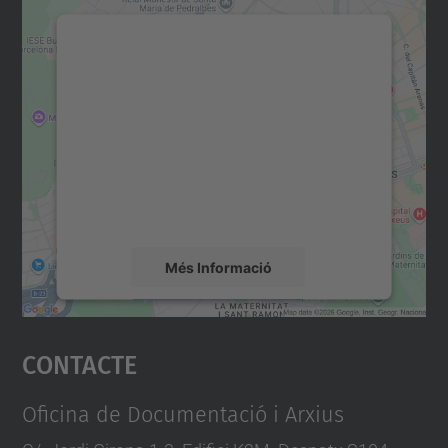
Necessitem el vostre
consentiment per carregar el
servei Google Maps!
Utilitzem un servei de tercers per incrustar
contingut del mapa que pugui recollir dades
sobre la vostra activitat. Reviseu-ne els
detalls i accepteu el servei per veure el
mapa.
Més Informació
Accepta
Contacte
powered by
Usercentrics Consent
Management Platform
Oficina de Documentació i Arxius