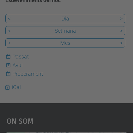
Esdeveniments del lloc
<
Dia
>
<
Setmana
>
<
Mes
>
Passat
Avui
9
Properament
iCal
On Som