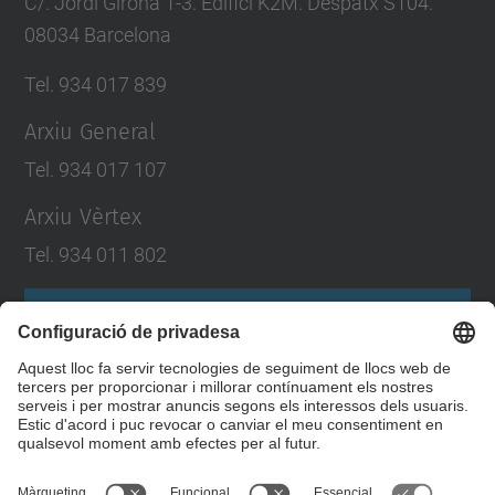
C/. Jordi Girona 1-3. Edifici K2M. Despatx S104.
08034 Barcelona
Tel. 934 017 839
Arxiu General
Tel. 934 017 107
Arxiu Vèrtex
Tel. 934 011 802
Formulari de contacte
Llista Xarxes Socials