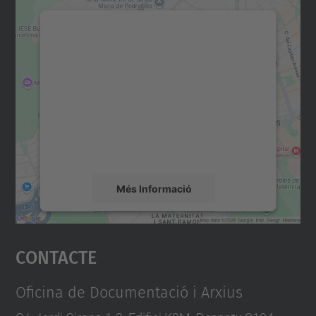
Necessitem el vostre
consentiment per carregar el
servei Google Maps!
Utilitzem un servei de tercers per incrustar
contingut del mapa que pugui recollir dades
sobre la vostra activitat. Reviseu-ne els
detalls i accepteu el servei per veure el
mapa.
Més Informació
Accepta
Contacte
powered by
Usercentrics Consent
Management Platform
Oficina de Documentació i Arxius