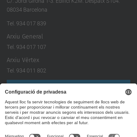
C/. Jordi Girona 1-3. Edifici K2M. Despatx S104.
08034 Barcelona
Tel. 934 017 839
Arxiu General
Tel. 934 017 107
Arxiu Vèrtex
Tel. 934 011 802
Formulari de contacte
Llista Xarxes Socials