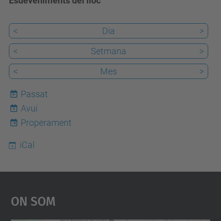
Esdeveniments del lloc
<
Dia
>
<
Setmana
>
<
Mes
>
Passat
Avui
6
Properament
iCal
On Som