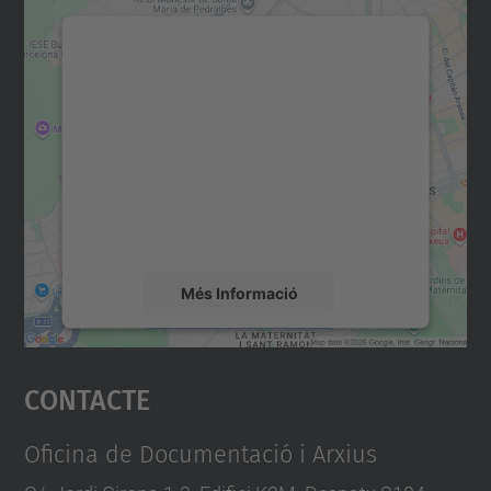
Necessitem el vostre
consentiment per carregar el
servei Google Maps!
Utilitzem un servei de tercers per incrustar
contingut del mapa que pugui recollir dades
sobre la vostra activitat. Reviseu-ne els
detalls i accepteu el servei per veure el
mapa.
Més Informació
Accepta
Contacte
powered by
Usercentrics Consent
Management Platform
Oficina de Documentació i Arxius