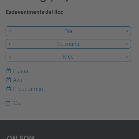
Esdeveniments del lloc
<
Dia
>
<
Setmana
>
<
Mes
>
Passat
Avui
9
Properament
iCal
On Som