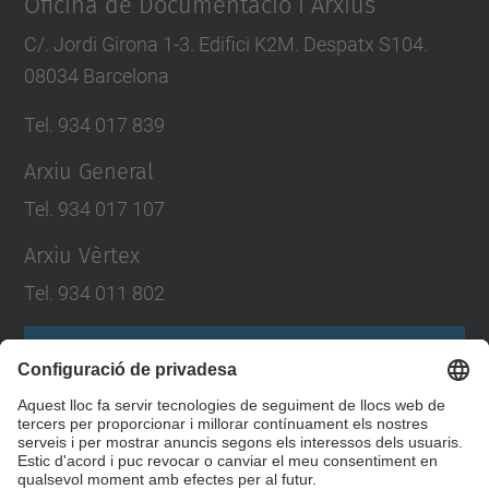
Oficina de Documentació i Arxius
C/. Jordi Girona 1-3. Edifici K2M. Despatx S104.
08034 Barcelona
Tel. 934 017 839
Arxiu General
Tel. 934 017 107
Arxiu Vèrtex
Tel. 934 011 802
Formulari de contacte
Llista Xarxes Socials