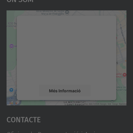
Necessitem el vostre
consentiment per carregar el
servei Google Maps!
Utilitzem un servei de tercers per incrustar
contingut del mapa que pugui recollir dades
sobre la vostra activitat. Reviseu-ne els
detalls i accepteu el servei per veure el
mapa.
Més Informació
Accepta
Contacte
powered by
Usercentrics Consent
Management Platform