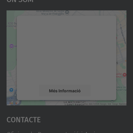
Necessitem el vostre
consentiment per carregar el
servei Google Maps!
Utilitzem un servei de tercers per incrustar
contingut del mapa que pugui recollir dades
sobre la vostra activitat. Reviseu-ne els
detalls i accepteu el servei per veure el
mapa.
Més Informació
Accepta
Contacte
powered by
Usercentrics Consent
Management Platform