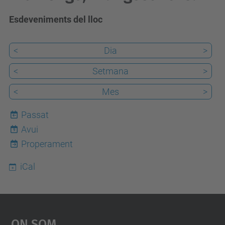
Esdeveniments del lloc
<
Dia
>
<
Setmana
>
<
Mes
>
Passat
Avui
9
Properament
iCal
On Som