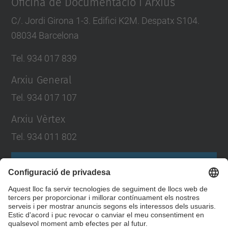
Oficina de Documentació i Arxius
C/. Jordi Girona 1-3. Edifici K2M. Despatx S104.
08034 Barcelona
Tel. 934 017 839
Arxiu General
Tel. 934 017 107
Arxiu Vèrtex
Tel. 934 011 802
Formulari de contacte
Llista Xarxes Socials