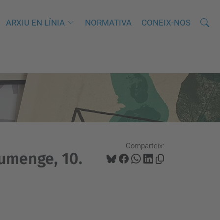
Cerca
C
ARXIU EN LÍNIA
NORMATIVA
CONEIX-NOS
e
r
c
a
a
v
a
n
Comparteix:
ç
iumenge, 10.
a
d
a
…