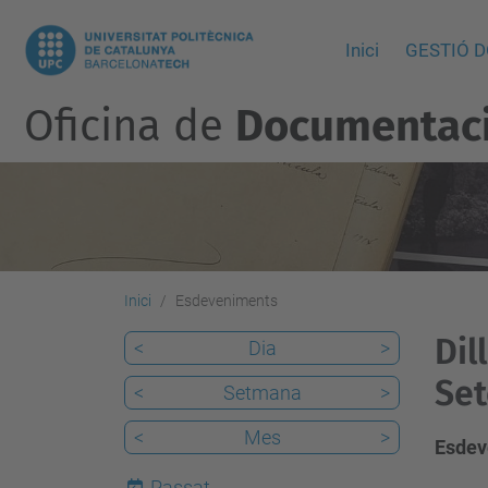
Inici
GESTIÓ 
Oficina de
Documentació
Inici
Esdeveniments
Dil
<
Dia
>
Set
<
Setmana
>
<
Mes
>
Esdev
Passat