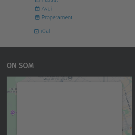
Avui
7
Properament
iCal
On Som
Necessitem el vostre consentiment
per carregar el servei Google Maps!
Utilitzem un servei de tercers per incrustar
contingut del mapa que pugui recollir dades
sobre la vostra activitat. Reviseu-ne els
detalls i accepteu el servei per veure el mapa.